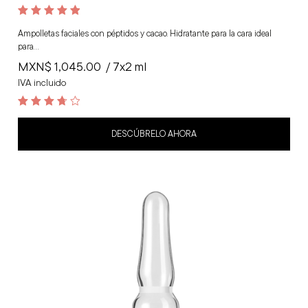
Valorado con
5.00
Ampolletas faciales con péptidos y cacao. Hidratante para la cara ideal
de 5
para…
MXN$
1,045.00
/ 7x2 ml
IVA incluido
3.8
out of 5
DESCÚBRELO AHORA