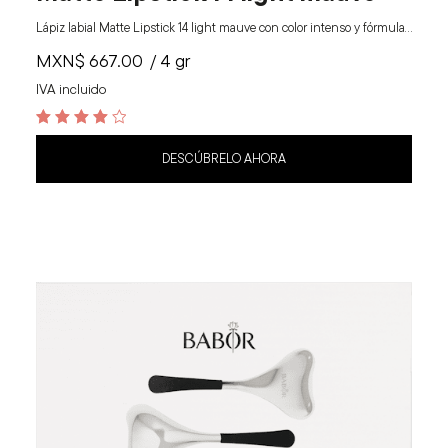
Lápiz labial Matte Lipstick 14 light mauve con color intenso y fórmula…
MXN$
667.00
/ 4 gr
IVA incluido
4
out of 5
DESCÚBRELO AHORA