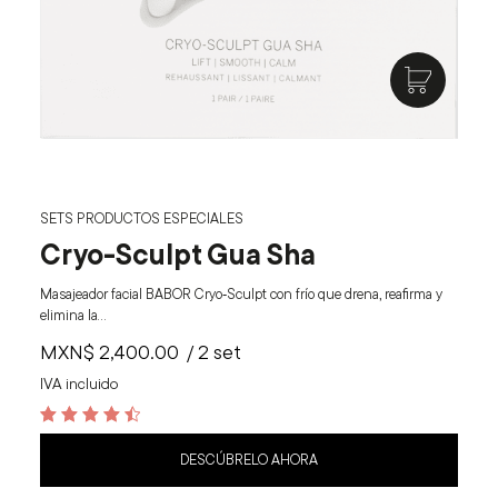
SETS PRODUCTOS ESPECIALES
Cryo-Sculpt Gua Sha
Masajeador facial BABOR Cryo‑Sculpt con frío que drena, reafirma y
elimina la…
MXN$
2,400.00
/ 2 set
IVA incluido
4.6
out of 5
DESCÚBRELO AHORA