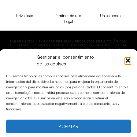
Privacidad
Términos de uso -
Uso de cookies
Legal
BABOR MÉXICO – SKINCARE PREMIUM Y PRODUCTOS DERMATOLÓGICOS.
OFRECEMOS CREMAS HIDRATANTES, SERUMS Y UN LIMPIADORES FACIAL
PROFESIONALES PARA UNA RUTINA SKINCARE EFECTIVA. MARCA
DERMATOLÓGICA LÍDER EN BELLEZA. ¡ENVÍO EXPRESS!
Gestionar el consentimiento
COPYRIGHT 2023 BABOR MÉXICO | TODOS LOS DERECHOS RESERVADOS.
de las cookies
Utilizamos tecnologías como las cookies para almacenar y/o acceder a la
información del dispositivo. Lo hacemos para mejorar la experiencia de
navegación y para mostrar anuncios (no) personalizados. El consentimiento a
estas tecnologías nos permitirá procesar datos como el comportamiento de
navegación o los ID's únicos en este sitio. No consentir o retirar el
consentimiento, puede afectar negativamente a ciertas características y
funciones.
ACEPTAR