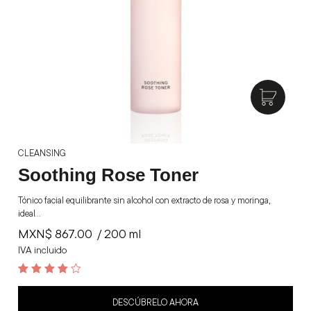
CLEANSING
Soothing Rose Toner
Tónico facial equilibrante sin alcohol con extracto de rosa y moringa,
ideal…
MXN$
867.00
/ 200 ml
IVA incluido
4.2
out of 5
DESCÚBRELO AHORA