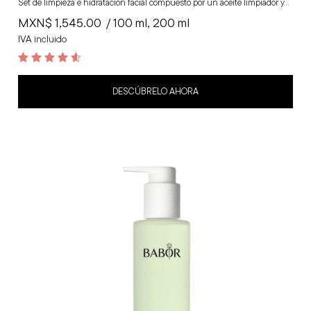
Set de limpieza e hidratación facial compuesto por un aceite limpiador y…
MXN$
1,545.00
/ 100 ml, 200 ml
IVA incluido
4.7
out of 5
DESCÚBRELO AHORA