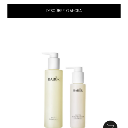
4
out of 5
DESCÚBRELO AHORA