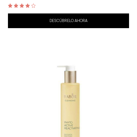
4.1
out of 5
DESCÚBRELO AHORA