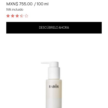
MXN$
755.00
/ 100 ml
IVA incluido
3.5
out of 5
DESCÚBRELO AHORA