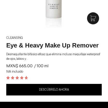
CLEANSING
Eye & Heavy Make Up Remover
Desmaquillante bifásico eficaz que elimina incluso maquillaje waterproof
de ojos, labios y…
MXN$
665.00
/ 100 ml
IVA incluido
4.8
out of 5
DESCÚBRELO AHORA