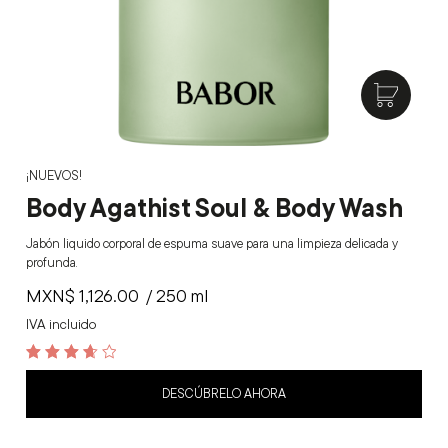
¡NUEVOS!
Body Agathist Soul & Body Wash
Jabón liquido corporal de espuma suave para una limpieza delicada y
profunda.
MXN$
1,126.00
/ 250 ml
IVA incluido
3.7
out of 5
DESCÚBRELO AHORA