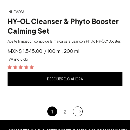
¡NUEVOS!
HY-OL Cleanser & Phyto Booster
Calming Set
Aceite limpiador icónico de la marca para usar con Phyto HY-ÖL® Booster.…
MXN$
1,545.00
/ 100 ml, 200 ml
IVA incluido
5
out of 5
DESCÚBRELO AHORA
1
2
→