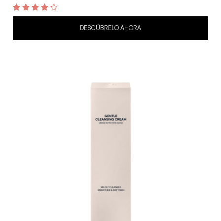
4.4
out of 5
DESCÚBRELO AHORA