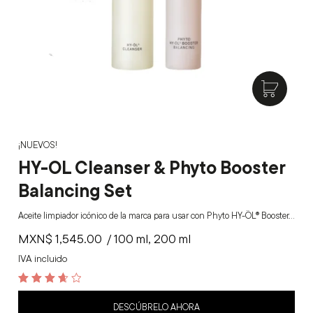
¡NUEVOS!
HY-OL Cleanser & Phyto Booster
Balancing Set
Aceite limpiador icónico de la marca para usar con Phyto HY-ÖL® Booster.…
MXN$
1,545.00
/ 100 ml, 200 ml
IVA incluido
3.7
out of 5
DESCÚBRELO AHORA