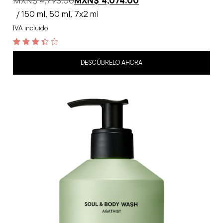
MXN$
4,793.00
MXN$
4,074.00
/ 150 ml, 50 ml, 7x2 ml
IVA incluido
3.5
out of 5
DESCÚBRELO AHORA