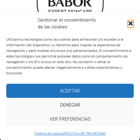
Gestionar el consentimiento
de las cookies
Utilizamos tecnologías como las cookies para almacenar y/o acceder a la
BABOR EN EL MUNDO
información del dispositivo. Lo hacemos para mejorar la experiencia de
navegación y para mostrar anuncios (no) personalizados. El consentimiento a
estas tecnologías nos permitirá procesar datos como el comportamiento de
navegación o los ID's únicos en este sitio. No consentir o retirar el
consentimiento, puede afectar negativamente a ciertas características y
funciones.
Privacidad
Términos de uso -
Uso de cookies
Legal
ACEPTAR
DENEGAR
BABOR MÉXICO – SKINCARE PREMIUM Y PRODUCTOS DERMATOLÓGICOS.
OFRECEMOS CREMAS HIDRATANTES, SERUMS Y UN LIMPIADORES FACIAL
VER PREFERENCIAS
PROFESIONALES PARA UNA RUTINA SKINCARE EFECTIVA. MARCA
DERMATOLÓGICA LÍDER EN BELLEZA. ¡ENVÍO EXPRESS!
COPYRIGHT 2023 BABOR MÉXICO | TODOS LOS DERECHOS RESERVADOS.
Política de cookies
POLITICA DE PRIVACIDAD