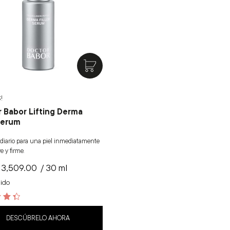
!
 Babor Lifting Derma
 Serum
diario para una piel inmediatamente
 y firme.
3,509.00
/ 30 ml
uido
DESCÚBRELO AHORA