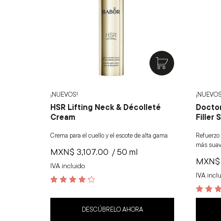
¡NUEVOS!
¡NUEVOS
HSR Lifting Neck & Décolleté
Doctor
Cream
Filler
Crema para el cuello y el escote de alta gama.
Refuerzo 
más suave
MXN$
3,107.00
/ 50 ml
MXN$
IVA incluido
IVA incl
4.4
out of 5
4.5
out of 5
DESCÚBRELO AHORA