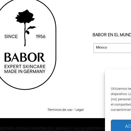
BABOR EN EL MUN
Utilizamos te
dispositivo. 
(no) personal
el comportami
Términos de uso - Legal
Uso de cookies
consentimient
AC
CEMOS CREMAS HIDRATANTES, SERUMS Y UN LIMPIADORES FACIAL PROFESION