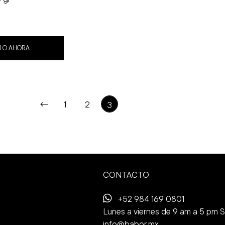
LO AHORA
←
1
2
3
CONTACTO
+52 984 169 0801
Lunes a viernes de 9 am a 5 pm 
info@babor.mx