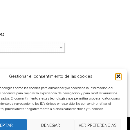
DO
Gestionar el consentimiento de las cookies
cnologías como las cookies para almacenar y/o acceder a la información del
Lo hacemos para mejorar la experiencia de navegación y para mostrar anuncios
izados. El consentimiento a estas tecnologías nos permitirá procesar datos como
ento de navegación o los ID's únicos en este sitio. No consentir o retirar el
o, puede afectar negativamente a ciertas características y funciones.
EPTAR
DENEGAR
VER PREFERENCIAS
ALES PARA UNA RUTINA SKINCARE EFECTIVA. MARCA DERMATOLÓGICA LÍDER