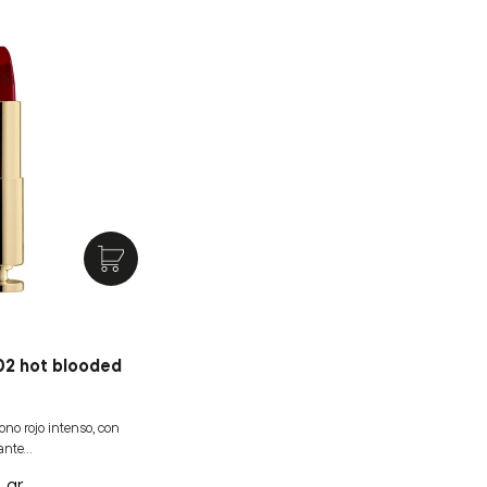
02 hot blooded
ono rojo intenso, con
tante…
4 gr