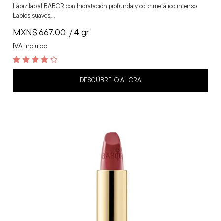
Lápiz labial BABOR con hidratación profunda y color metálico intenso.
Labios suaves,…
MXN$
667.00
/ 4 gr
IVA incluido
4.4
out of 5
DESCÚBRELO AHORA