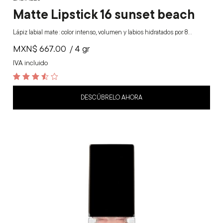
Matte Lipstick 16 sunset beach
Lápiz labial mate : color intenso, volumen y labios hidratados por 8…
MXN$
667.00
/ 4 gr
IVA incluido
3.6
out of 5
DESCÚBRELO AHORA