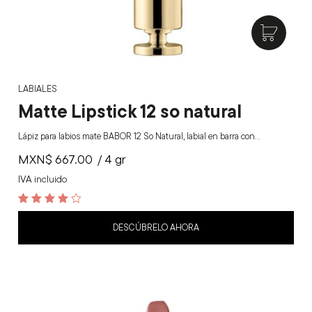
LABIALES
Matte Lipstick 12 so natural
Lápiz para labios mate BABOR 12 So Natural, labial en barra con…
MXN$
667.00
/ 4 gr
IVA incluido
4.1
out of 5
DESCÚBRELO AHORA