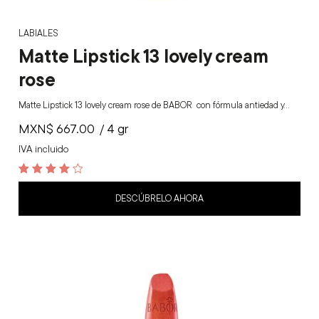
LABIALES
Matte Lipstick 13 lovely cream
rose
Matte Lipstick 13 lovely cream rose de BABOR con fórmula antiedad y…
MXN$
667.00
/ 4 gr
IVA incluido
4.3
out of 5
DESCÚBRELO AHORA