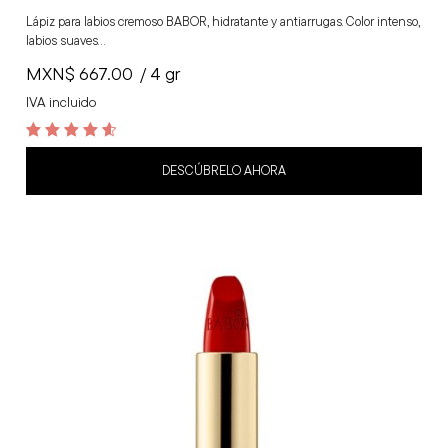
Lápiz para labios cremoso BABOR, hidratante y antiarrugas. Color intenso,
labios suaves…
MXN$
667.00
/ 4 gr
IVA incluido
4.7
out of 5
DESCÚBRELO AHORA