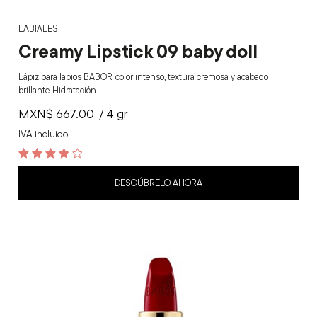
LABIALES
Creamy Lipstick 09 baby doll
Lápiz para labios BABOR: color intenso, textura cremosa y acabado
brillante. Hidratación…
MXN$
667.00
/ 4 gr
IVA incluido
3.9
out of 5
DESCÚBRELO AHORA