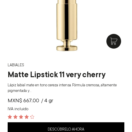
LABIALES
Matte Lipstick 11 very cherry
Lápiz labial mate en tono cereza intensa. Fórmula cremosa, altamente
pigmentada y…
MXN$
667.00
/ 4 gr
IVA incluido
4.4
out of 5
DESCÚBRELO AHORA