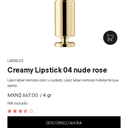
LABIALES
Creamy Lipstick 04 nude rose
Lápiz labial cremoso: color y cuidado, Lápiz labial cremoso hidratante que
aporta…
MXN$
667.00
/ 4 gr
IVA incluido
3.6
out of 5
DESCÚBRELO AHORA