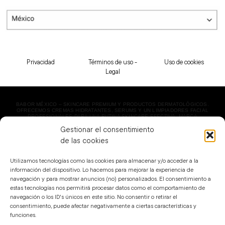
Privacidad
Términos de uso -
Uso de cookies
Legal
BABOR MÉXICO – SKINCARE PREMIUM Y PRODUCTOS DERMATOLÓGICOS.
OFRECEMOS CREMAS HIDRATANTES, SERUMS Y UN LIMPIADORES FACIAL
PROFESIONALES PARA UNA RUTINA SKINCARE EFECTIVA. MARCA
DERMATOLÓGICA LÍDER EN BELLEZA. ¡ENVÍO EXPRESS!
Gestionar el consentimiento
COPYRIGHT 2023 BABOR MÉXICO | TODOS LOS DERECHOS RESERVADOS.
de las cookies
Utilizamos tecnologías como las cookies para almacenar y/o acceder a la
información del dispositivo. Lo hacemos para mejorar la experiencia de
navegación y para mostrar anuncios (no) personalizados. El consentimiento a
estas tecnologías nos permitirá procesar datos como el comportamiento de
navegación o los ID's únicos en este sitio. No consentir o retirar el
consentimiento, puede afectar negativamente a ciertas características y
funciones.