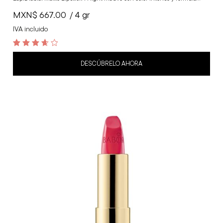
MXN$
667.00
/ 4 gr
IVA incluido
3.7
out of 5
DESCÚBRELO AHORA