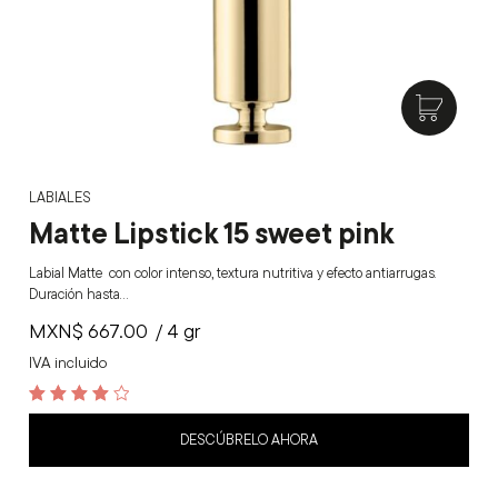
LABIALES
Matte Lipstick 15 sweet pink
Labial Matte con color intenso, textura nutritiva y efecto antiarrugas.
Duración hasta…
MXN$
667.00
/ 4 gr
IVA incluido
4.1
out of 5
DESCÚBRELO AHORA