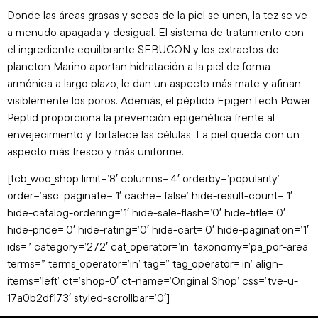
Donde las áreas grasas y secas de la piel se unen, la tez se ve
a menudo apagada y desigual. El sistema de tratamiento con
el ingrediente equilibrante SEBUCON y los extractos de
plancton Marino aportan hidratación a la piel de forma
armónica a largo plazo, le dan un aspecto más mate y afinan
visiblemente los poros. Además, el péptido EpigenTech Power
Peptid proporciona la prevención epigenética frente al
envejecimiento y fortalece las células. La piel queda con un
aspecto más fresco y más uniforme.
[tcb_woo_shop limit=’8′ columns=’4′ orderby=’popularity’
order=’asc’ paginate=’1′ cache=’false’ hide-result-count=’1′
hide-catalog-ordering=’1′ hide-sale-flash=’0′ hide-title=’0′
hide-price=’0′ hide-rating=’0′ hide-cart=’0′ hide-pagination=’1′
ids=” category=’272′ cat_operator=’in’ taxonomy=’pa_por-area’
terms=” terms_operator=’in’ tag=” tag_operator=’in’ align-
items=’left’ ct=’shop-0′ ct-name=’Original Shop’ css=’tve-u-
17a0b2df173′ styled-scrollbar=’0′]