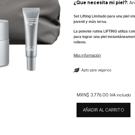
¿Que necesita mi piel?:
Ant
Set Lifting Limitado para una piel 
juvenil y más tersa.
La potente rutina LIFTING utiliza c
para lograr una piel instantáneame
relleno.
Más información
Apto para veganos
MXN$
3,776.00
IVA incluido
AÑADIR AL CARRITO