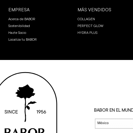
EMPRESA
MÁS VENDIDOS
Acerca de BABOR
COLLAGEN
Sostenibilidad
PERFECT GLOW
Hazte Socio
HYDRA PLUS
Localiza tu BABOR
BABOR EN EL MUN