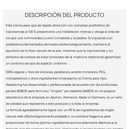
DESCRIPCIÓN DEL PRODUCTO
Esta crema para ojos de rápida absorción con complejo postbiótico de
niacinamida al 5,8 % proporciona una hidratación intensa y otorga al área de
los ojos una luminosidad juvenil inmediata y duradera. Enriquecido con
postbióticos fermentados derivados biotecnológicamente, mantiene el
equilibrio de la flora natural de la piel, mientras que la niacinamida y los
extractos de corteza de árbol conocidos de la medicina tradicional garantizan
un contorno de ojos de aspecto uniforme.
100% vegana y libre de siliconas, parabenos, aceites minerales, PEG,
microplásticos y otros ingredientes innecesarios, la Crema para Ojos
Awakening fue desarrollada y perfeccionada de acuerdo con las ambiciosas
pautas BABOR para fórmulas “limpias” por expertos BABOR en los propios
laboratorios de la empresa en Aachen, Alemania. Made in Germany es un sello
de calidad que representa a este producto y a toda la empresa.
La fórmula agradablemente ligera con un 95 % de ingredientes de origen
natural está oftalmológicamente probada y no contiene fragancia para
proporcionar de forma óptima ingredientes activos altamente efectivos a la
delicada piel del contorno de los ojos, eliminando al mismo tiempo una posible