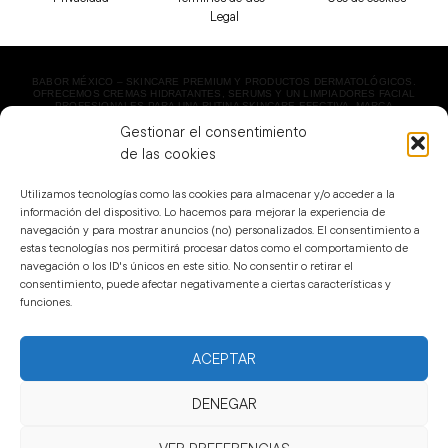
Legal
BABOR MÉXICO – SKINCARE PREMIUM Y PRODUCTOS DERMATOLÓGICOS.
OFRECEMOS CREMAS HIDRATANTES, SERUMS Y UN LIMPIADORES FACIAL
PROFESIONALES PARA UNA RUTINA SKINCARE EFECTIVA. MARCA
DERMATOLÓGICA LÍDER EN BELLEZA. ¡ENVÍO EXPRESS!
Gestionar el consentimiento
COPYRIGHT 2023 BABOR MÉXICO | TODOS LOS DERECHOS RESERVADOS.
de las cookies
Utilizamos tecnologías como las cookies para almacenar y/o acceder a la
información del dispositivo. Lo hacemos para mejorar la experiencia de
navegación y para mostrar anuncios (no) personalizados. El consentimiento a
estas tecnologías nos permitirá procesar datos como el comportamiento de
navegación o los ID's únicos en este sitio. No consentir o retirar el
consentimiento, puede afectar negativamente a ciertas características y
funciones.
ACEPTAR
DENEGAR