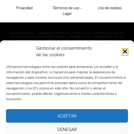
Privacidad
Términos de uso -
Uso de cookies
Legal
BABOR MÉXICO – SKINCARE PREMIUM Y PRODUCTOS DERMATOLÓGICOS.
OFRECEMOS CREMAS HIDRATANTES, SERUMS Y UN LIMPIADORES FACIAL
PROFESIONALES PARA UNA RUTINA SKINCARE EFECTIVA. MARCA
DERMATOLÓGICA LÍDER EN BELLEZA. ¡ENVÍO EXPRESS!
Gestionar el consentimiento
COPYRIGHT 2023 BABOR MÉXICO | TODOS LOS DERECHOS RESERVADOS.
de las cookies
Utilizamos tecnologías como las cookies para almacenar y/o acceder a la
información del dispositivo. Lo hacemos para mejorar la experiencia de
navegación y para mostrar anuncios (no) personalizados. El consentimiento a
estas tecnologías nos permitirá procesar datos como el comportamiento de
navegación o los ID's únicos en este sitio. No consentir o retirar el
consentimiento, puede afectar negativamente a ciertas características y
funciones.
ACEPTAR
DENEGAR