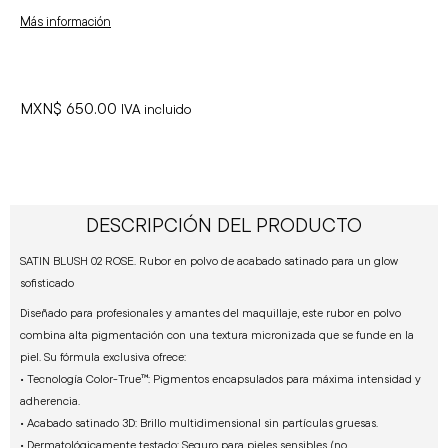
Más información
MXN$
650.00
IVA incluido
DESCRIPCIÓN DEL PRODUCTO
SATIN BLUSH 02 ROSE. Rubor en polvo de acabado satinado para un glow
sofisticado
Diseñado para profesionales y amantes del maquillaje, este rubor en polvo
combina alta pigmentación con una textura micronizada que se funde en la
piel. Su fórmula exclusiva ofrece:
• Tecnología Color-True™: Pigmentos encapsulados para máxima intensidad y
adherencia.
• Acabado satinado 3D: Brillo multidimensional sin partículas gruesas.
• Dermatológicamente testado: Seguro para pieles sensibles (no