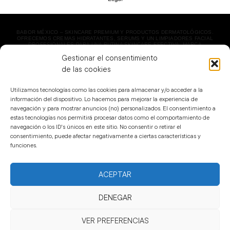
BABOR MÉXICO – SKINCARE PREMIUM Y PRODUCTOS DERMATOLÓGICOS.
OFRECEMOS CREMAS HIDRATANTES, SERUMS Y UN LIMPIADORES FACIAL
PROFESIONALES PARA UNA RUTINA SKINCARE EFECTIVA. MARCA
DERMATOLÓGICA LÍDER EN BELLEZA. ¡ENVÍO EXPRESS!
Gestionar el consentimiento
COPYRIGHT 2023 BABOR MÉXICO | TODOS LOS DERECHOS RESERVADOS.
de las cookies
Utilizamos tecnologías como las cookies para almacenar y/o acceder a la
información del dispositivo. Lo hacemos para mejorar la experiencia de
navegación y para mostrar anuncios (no) personalizados. El consentimiento a
estas tecnologías nos permitirá procesar datos como el comportamiento de
navegación o los ID's únicos en este sitio. No consentir o retirar el
consentimiento, puede afectar negativamente a ciertas características y
funciones.
ACEPTAR
DENEGAR
VER PREFERENCIAS